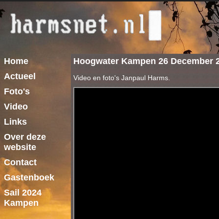
Home
Hoogwater Kampen 26 December 
Actueel
Video en foto's Janpaul Harms.
Foto's
Video
Links
Over deze
website
Contact
Gastenboek
Sail 2024
Kampen